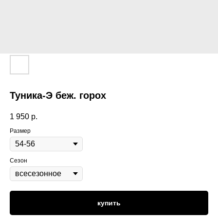
Туника-Э беж. горох
1 950
р.
Размер
Сезон
купить