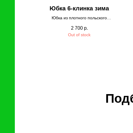
Юбка 6-клинка зима
Юбка из плотного польского
трикотажа. Отличное качество, не
2 700
р.
закатывается, не вытягивается. Пояс
Out of stock
на резинке.
Под