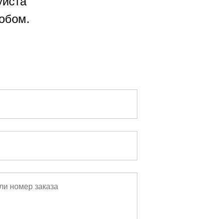
уйста
обом.