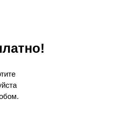
платно!
отите
уйста
обом.