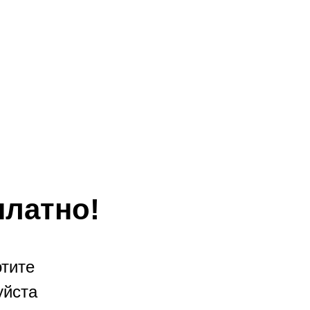
платно!
отите
уйста