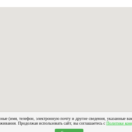
ые (имя, телефон, электронную почту и другие сведения, указанные вам
уживания. Продолжая использовать сайт, вы соглашаетесь с
Политике кон
компании
Мужчинам
Женщинам
Доставка
Обме