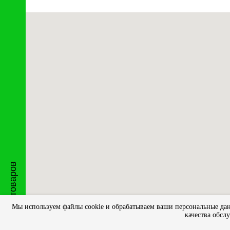
Каталог товаров
Мы используем файлы cookie и обрабатываем ваши персональные данн
качества обсл
© 2013 - 2025 Салон — магазин
«ПРЕСТИЖ» |
Разработано
О 