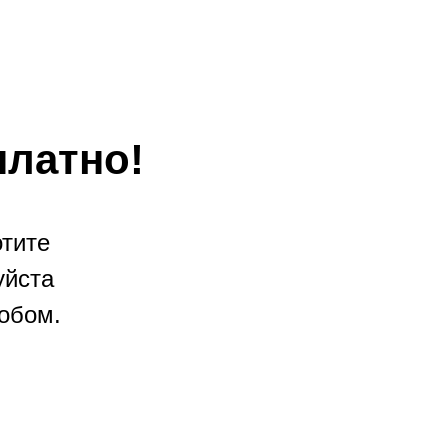
платно!
отите
уйста
обом.